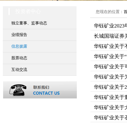
投资者中心
您现在的位置：
独立董事、监事动态
华钰矿业202
业绩报告
长城国瑞证券
华钰矿业关于
信息披露
华钰矿业关于
股票动态
华钰矿业关于
互动交流
华钰矿业关于
华钰矿业关于2
华钰矿业关于
华钰矿业关于
华钰矿业关于召