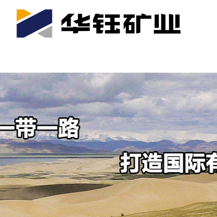
首页
关于我们
公司产业
可持续