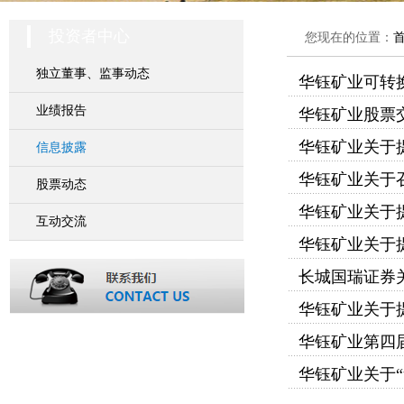
投资者中心
您现在的位置：
独立董事、监事动态
华钰矿业可转
业绩报告
华钰矿业股票
华钰矿业关于
信息披露
华钰矿业关于召
股票动态
华钰矿业关于
互动交流
华钰矿业关于
长城国瑞证券
华钰矿业关于
华钰矿业第四
华钰矿业关于