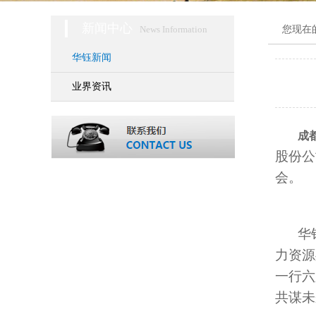
新闻中心
News Information
您现在
华钰新闻
业界资讯
成
股份公
会。
华
力资源
一行六
共谋未