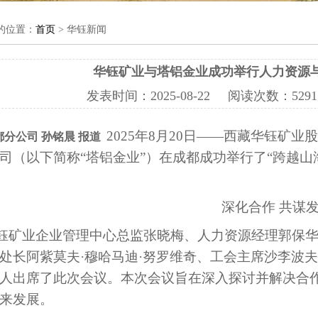
的位置：
首页
> 华钰新闻
华钰矿业与塔铝金业成功举行人力资源
发表时间：
2025-08-22
阅读次数：
52
2025年8月20日——西藏华钰矿
都分公司
孙铭晨
报道
司（以下简称“塔铝金业”）在成都成功举行了“跨越山
深化合作 共谋
钰矿业企业管理中心总监张晓梅、人力资源经理郭保
处长阿紫莫夫·穆哈马迪·努罗维奇、工会主席沙李波夫
人出席了此次会议。本次会议旨在深入探讨并解决合
来发展。