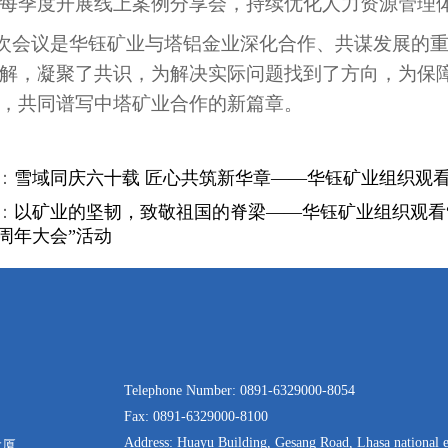
每季度开展线上案例分享会，持续优化人力资源管理
次会议是华钰矿业与塔铝金业深化合作、共谋发展的
解，凝聚了共识，为解决实际问题找到了方向，为保
，共同谱写中塔矿业合作的新篇章。
：
雪域同庆六十载 匠心共筑新华章——华钰矿业组织观看
：
以矿业的坚韧，致敬祖国的脊梁——华钰矿业组织观看
0周年大会”活动
Telephone Number: 0891-6329000-8054
Fax: 0891-6329000-8100
Address: Huayu Building, Gesang Road, Lhasa national 
大厦