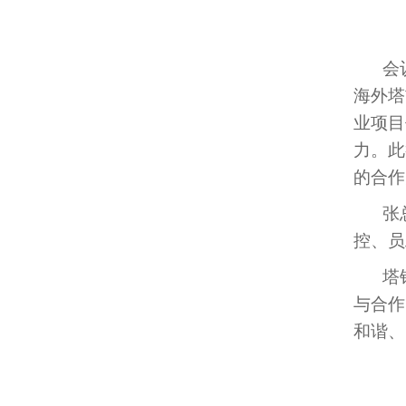
会
海外塔
业项目
力。此
的合作
张
控、员
塔
与合作
和谐、