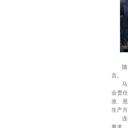
随
言。
马
会责
改、悬
生产月
连
要求，