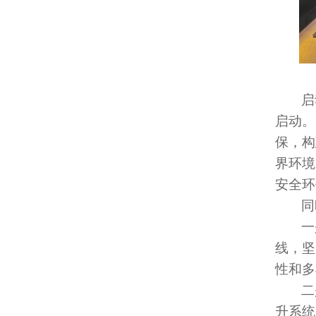
启
启动。
保，构
界环境
安全环
同
一
线，坚
性和多
二
升系统